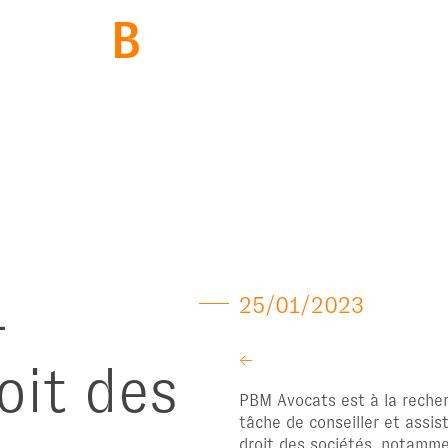
BACK
-
25/01/2023
←
oit des
PBM Avocats est à la recher
tâche de conseiller et assis
droit des sociétés, notamme